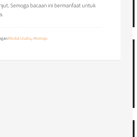
anjut. Semoga bacaan ini bermanfaat untuk
a.
ngan:
Modal Usaha
,
Momaju