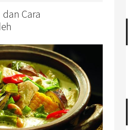
h dan Cara
deh