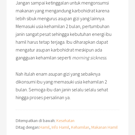
Jangan sampai ketinggalan untuk mengonsumsi
makanan yang mengandung karbohidrat karena
lebih sibuk mengurus asupan gizi yang lainnya.
Memasuki usia kehamilan 2 bulan, pertumbuhan
janin sangat pesat sehingga kebutuhan energi ibu
hamil harus tetap terjaga. Ibu diharapkan dapat
mengatur asupan karbohidrat meskipun ada
gangguan kehamilan seperti
morning sickness
.
Nah itulah enam asupan gizi yang sebaiknya
dikonsumi ibu yang memasuki usia kehamilan 2
bulan. Semoga ibu dan janin selalu selalu sehat
hingga proses persalinan ya.
Ditempatkan di bawah:
Kesehatan
Ditag dengan:
Hamil
,
Info Hamil
,
Kehamilan
,
Makanan Hamil