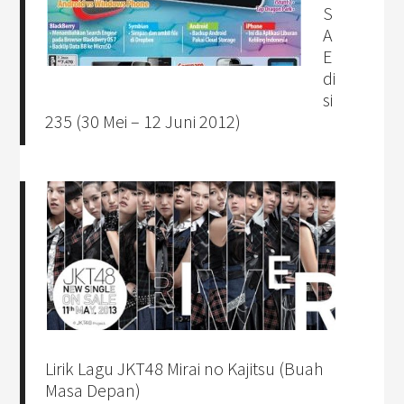
S
A
E
di
si
235 (30 Mei – 12 Juni 2012)
Lirik Lagu JKT48 Mirai no Kajitsu (Buah
Masa Depan)