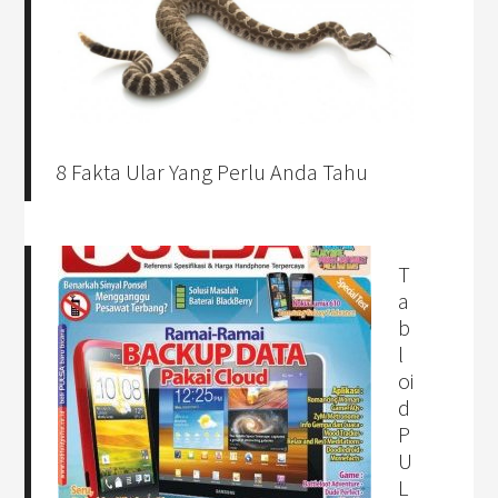
8 Fakta Ular Yang Perlu Anda Tahu
T
a
b
l
oi
d
P
U
L