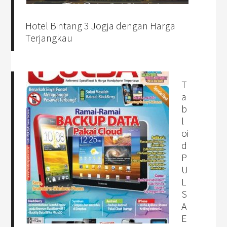
Hotel Bintang 3 Jogja dengan Harga
Terjangkau
T
a
b
l
oi
d
P
U
L
S
A
E