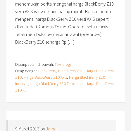
menemukan berita mengenai harga BlackBerry Z10
versi AXIS yang diklaim paling murah. Berikut berita
mengenai harga BlackBerry Z10 versi AXIS seperti
dilansir dari Kompas Tekno. Operator seluler Axis
telah membuka pemesanan awal (pre-order)
BlackBerry Z10 seharga Rp […]
Ditempatkan di bawah:
Teknologi
Ditag dengan:
BlackBerry
,
BlackBerry Z10
,
Harga BlackBerry
Z10
,
Harga BlackBerry Z10 Axis
,
Harga BlackBerry Z10
Indosat
,
Harga BlackBerry Z10 Telkomsel
,
Harga BlackBerry
Z10 XL
9 Maret 2013
by
Jamal