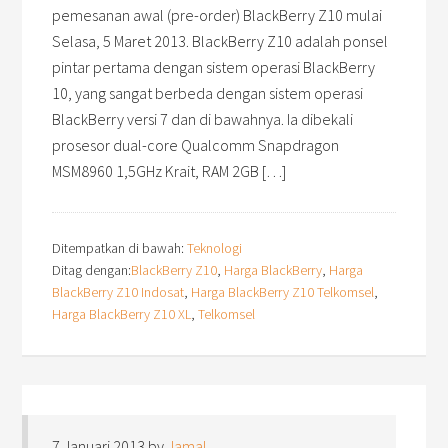
pemesanan awal (pre-order) BlackBerry Z10 mulai
Selasa, 5 Maret 2013. BlackBerry Z10 adalah ponsel
pintar pertama dengan sistem operasi BlackBerry
10, yang sangat berbeda dengan sistem operasi
BlackBerry versi 7 dan di bawahnya. Ia dibekali
prosesor dual-core Qualcomm Snapdragon
MSM8960 1,5GHz Krait, RAM 2GB […]
Ditempatkan di bawah:
Teknologi
Ditag dengan:
BlackBerry Z10
,
Harga BlackBerry
,
Harga
BlackBerry Z10 Indosat
,
Harga BlackBerry Z10 Telkomsel
,
Harga BlackBerry Z10 XL
,
Telkomsel
7 Januari 2013
by
Jamal