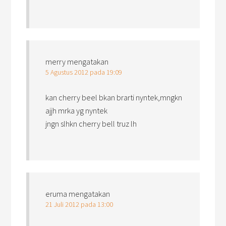
merry
mengatakan
5 Agustus 2012 pada 19:09
kan cherry beel bkan brarti nyntek,mngkn
ajjh mrka yg nyntek
jngn slhkn cherry bell truz lh
eruma
mengatakan
21 Juli 2012 pada 13:00