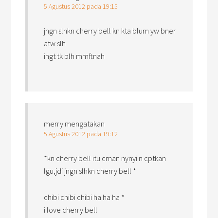
5 Agustus 2012 pada 19:15
jngn slhkn cherry bell kn kta blum yw bner
atw slh
ingt tk blh mmftnah
merry
mengatakan
5 Agustus 2012 pada 19:12
*kn cherry bell itu cman nynyi n cptkan
lgu,jdi jngn slhkn cherry bell *
chibi chibi chibi ha ha ha *
i love cherry bell