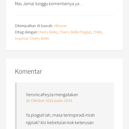
Mas Jamal tunggu komentarnya ya…
Ditempatkan di bawah:
Hiburan
Ditag dengan:
Cherry Belle
,
Cherry Belle Plagiat
,
ChiBi
,
Inspirasi Cherry Belle
Komentar
VeronicaFeyza
mengatakan
18 Oktober 2014 pada 20:41
Ya plagiat lah, masa terinspiradi mlah
njiplak? klo kebetulan kok keterusan