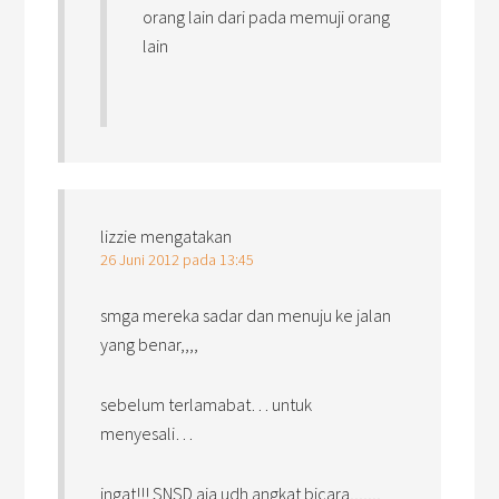
orang lain dari pada memuji orang
lain
lizzie
mengatakan
26 Juni 2012 pada 13:45
smga mereka sadar dan menuju ke jalan
yang benar,,,,
sebelum terlamabat… untuk
menyesali…
ingat!!! SNSD aja udh angkat bicara,,,,,,,