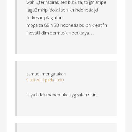
wah,,,,terinspirasi seh blh2 za, tp jgn smpe
lagu2 mirip idola laen. kn Indonesia jd
terkesan plagiator.
moga za GB n BB Indonesia bs lbh kreatif n
inovatif dlm bermusik n berkarya…
samuel
mengatakan
9 Juli 2012 pada 18:03
saya tidak menemukan yg salah disini