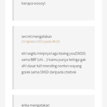
berapa woooy!
secret
mengatakan
10 Agustus 2012 pada 06:10
eh! segitu miripnya lagu kissing you(SNSD)
sama BBF (chi…)! kamu punya telinga gak
sih! dasar tuli! mending nonton wayang
golek sama SNSD daripada chebok
erika
mengatakan