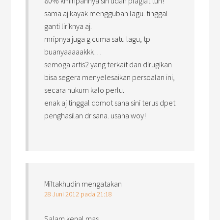
80% kmiripannya sih udah plagiat tuh!
sama aj kayak menggubah lagu. tinggal
ganti liriknya aj.
mripnya juga g cuma satu lagu, tp
buanyaaaaakkk…
semoga artis2 yang terkait dan dirugikan
bisa segera menyelesaikan persoalan ini,
secara hukum kalo perlu.
enak aj tinggal comot sana sini terus dpet
penghasilan dr sana. usaha woy!
Miftakhudin
mengatakan
28 Juni 2012 pada 21:18
Salam kenal mas