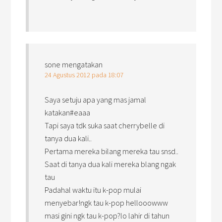
sone
mengatakan
24 Agustus 2012 pada 18:07
Saya setuju apa yang mas jamal
katakan#eaaa
Tapi saya tdk suka saat cherrybelle di
tanya dua kali..
Pertama mereka bilang mereka tau snsd..
Saat di tanya dua kali mereka blang ngak
tau
Padahal waktu itu k-pop mulai
menyebar!ngk tau k-pop hellooowww
masi gini ngk tau k-pop?lo lahir di tahun