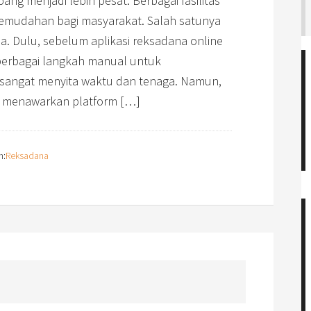
bang menjadi lebih pesat. Berbagai fasilitas
 kemudahan bagi masyarakat. Salah satunya
na. Dulu, sebelum aplikasi reksadana online
berbagai langkah manual untuk
 sangat menyita waktu dan tenaga. Namun,
h menawarkan platform […]
n:
Reksadana