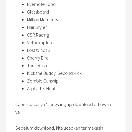
Evemote Food
Glassboard
Million Moments
Hair Styler
CSR Racing
Velocirapture
Lost Winds 2
Cherry Bird
Thrill Rush
Kick the Buddy: Second Kick
Zombie Gunship
Asphalt 7: Heat
Capek bacanya? Langsung aja download di bawah
ya.
Sebelum download, kita ucapkan terimakasih