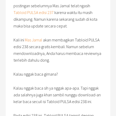
postingan sebelumnya Mas Jamal telat ngasih
Tabloid PULSA edisi 237
karena waktu itu masih
dikampung. Namun karena sekarang sudah di kota
maka bisa update secara cepat.
Kali ini
Mas Jamal
akan membagikan Tabloid PULSA
edisi 238 secara gratis kembali. Namun sebelum
mendownloadnya, Anda harus membaca reviewnya
terlebih dahulu dong.
Kalau nggak baca gimana?
Kalau nggak baca sih ya nggak apa-apa. Tapi nggak
ada salahnya juga khan sambil nunggu download-an
kelar baca secuil isi Tabloid PULSA edisi 238 ini.
Pada edisi 238 ini, Tabloid PULSA tampil dengan