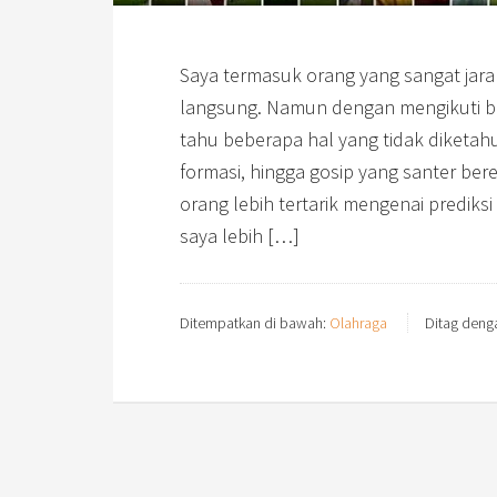
Saya termasuk orang yang sangat jaran
langsung. Namun dengan mengikuti beri
tahu beberapa hal yang tidak diketahu
formasi, hingga gosip yang santer ber
orang lebih tertarik mengenai prediksi
saya lebih […]
Ditempatkan di bawah:
Olahraga
Ditag deng