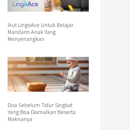
Ikut LingoAce Untuk Belajar
Mandarin Anak Yang
Menyenangkan
Doa Sebelum Tidur Singkat
Yang Bisa Diamalkan Beserta
Maknanya