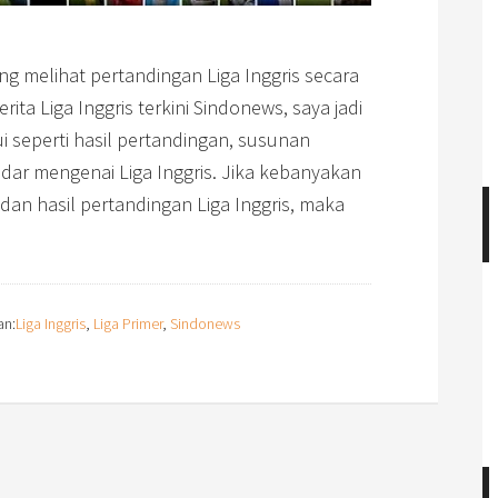
g melihat pertandingan Liga Inggris secara
ta Liga Inggris terkini Sindonews, saya jadi
i seperti hasil pertandingan, susunan
edar mengenai Liga Inggris. Jika kebanyakan
 dan hasil pertandingan Liga Inggris, maka
an:
Liga Inggris
,
Liga Primer
,
Sindonews