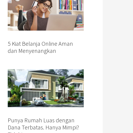
5 Kiat Belanja Online Aman
dan Menyenangkan
Punya Rumah Luas dengan
Dana Terbatas. Hanya Mimpi?